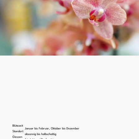
Blütezeit
Januar bis Februar, Oktober bis Dezember
Standort
absonnig bis halbschattig
Giessen