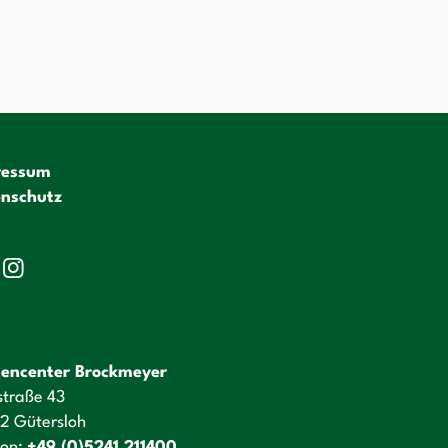
ressum
nschutz
encenter Brockmeyer
straße 43
2 Gütersloh
fon:
+49 (0)5241 211400