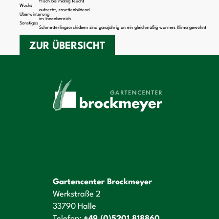
frisch bis mäßig feucht
Wuchs
aufrecht, rosettenbildend
Überwinterung
im Innenbereich
Sonstiges
Schmetterlingsorchideen sind ganzjährig an ein gleichmäßig warmes Klima gewöhnt
ZUR ÜBERSICHT
Gartencenter Brockmeyer
Werkstraße 2
33790 Halle
Telefon:
+49 (0)5201 818860