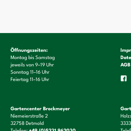
Öffnungszeiten:
Imp
Montag bis Samstag
Date
jeweils von 9–19 Uhr
AGB
Sonntag 11–16 Uhr
Feiertag 11–16 Uhr
Gartencenter Brockmeyer
Gart
Niemeierstraße 2
Holz
32758 Detmold
3333
Telefon:
+49 (0)5231 962030
Tele