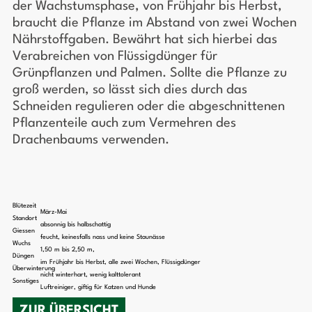
der Wachstumsphase, von Frühjahr bis Herbst,
braucht die Pflanze im Abstand von zwei Wochen
Nährstoffgaben. Bewährt hat sich hierbei das
Verabreichen von Flüssigdünger für
Grünpflanzen und Palmen. Sollte die Pflanze zu
groß werden, so lässt sich dies durch das
Schneiden regulieren oder die abgeschnittenen
Pflanzenteile auch zum Vermehren des
Drachenbaums verwenden.
Blütezeit
März-Mai
Standort
absonnig bis halbschattig
Giessen
feucht, keinesfalls nass und keine Staunässe
Wuchs
1,50 m bis 2,50 m,
Düngen
im Frühjahr bis Herbst, alle zwei Wochen, Flüssigdünger
Überwinterung
nicht winterhart, wenig kalttolerant
Sonstiges
Luftreiniger, giftig für Katzen und Hunde
ZUR ÜBERSICHT