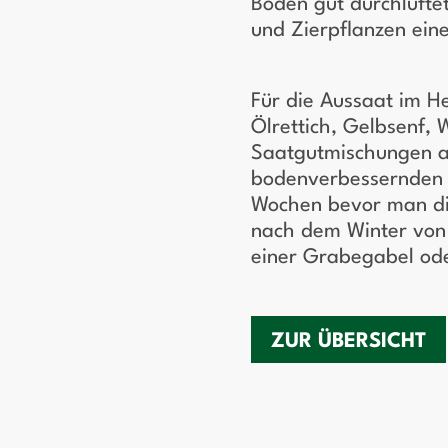
Boden gut durchlüftet
und Zierpflanzen ein
Für die Aussaat im He
Ölrettich, Gelbsenf,
Saatgutmischungen a
bodenverbessernden P
Wochen bevor man di
nach dem Winter von 
einer Grabegabel ode
ZUR ÜBERSICHT